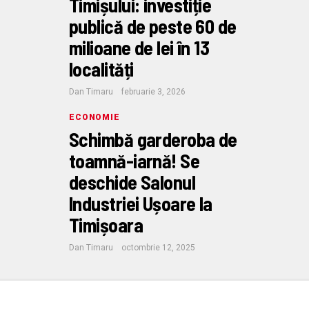
Timișului: investiție
publică de peste 60 de
milioane de lei în 13
localități
Dan Timaru
februarie 3, 2026
ECONOMIE
Schimbă garderoba de
toamnă-iarnă! Se
deschide Salonul
Industriei Ușoare la
Timișoara
Dan Timaru
octombrie 12, 2025