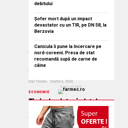
debitului
Roșu, readus la viață.
Imagini de pe șantier
Șofer mort după un impact
devastator cu un TIR, pe DN 58, la
Decean Daniela
martie 25, 2026
Berzovia
ECONOMIE
Carburanții mai scumpi
Canicula îi pune la încercare pe
îi trimit pe
nord-coreeni. Presa de stat
recomandă supă de carne de
transportatori la pompă
câine
în Bulgaria și Ungaria
Dan Timaru
martie 6, 2026
PUBLICITATE
ECONOMIE
Timișul, printre județele
cu cele mai multe
înregistrări de firme în
ianuarie. Caraș-Severin,