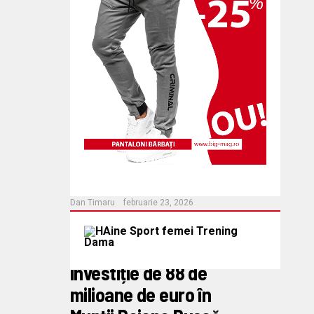
la polul opus
Decean Daniela
martie 4, 2026
ECONOMIE
Reabilitare completă pe
DN59B: 15 kilometri
dintre Livezile și Deta,
modernizați în
următorul an
Dan Timaru
februarie 23, 2026
ECONOMIE
Drumul Marmurei,
investiție de 88 de
milioane de euro în