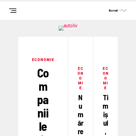
ECONOMIE
Co
EC
EC
ON
ON
O
O
m
MI
MI
E
E
pa
N
Ti
u
m
nii
m
iș
ăr
ul
le
re
,