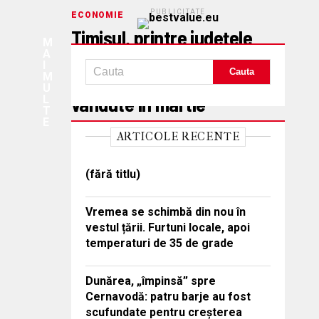
PUBLICITATE
ECONOMIE
Timișul, printre județele
M
A
cu cele mai multe
I
M
terenuri agricole
U
vândute în martie
L
T
E
Decean Daniela
aprilie 8, 2026
ARTICOLE RECENTE
ECONOMIE
Peste 200 de controale
(fără titlu)
și amenzi de 300.000 lei,
Vremea se schimbă din nou în
aplicate de ITM Caraș-
vestul țării. Furtuni locale, apoi
Severin în luna martie
temperaturi de 35 de grade
Decean Daniela
aprilie 7, 2026
Dunărea, „împinsă” spre
ECONOMIE
Cernavodă: patru barje au fost
Combinatul de la Oțelu
scufundate pentru creșterea