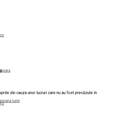
a
ece
ra
mișoara
 oprite din cauza unor lucruri care nu au fost prevăzute în
mpioana lumii
ers