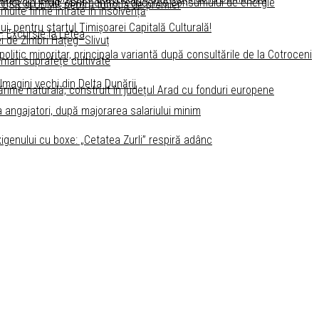
ustiției din Arad, oprit pentru reducerea consumului de energie
 USR și UDMR pentru funcţia de premier
 multe firme intrate în insolvență
ui, pentru startul Timişoarei Capitală Culturală!
 – Excursie la Letea
i de Zimbri Hațeg–Slivuț
litic minoritar, principala variantă după consultările de la Cotroceni
 mari suprafețe cultivate
 Imagini vechi din Delta Dunării
ărime naturală, construit în județul Arad cu fonduri europene
a angajatori, după majorarea salariului minim
igenului cu boxe: „Cetatea Zurli” respiră adânc