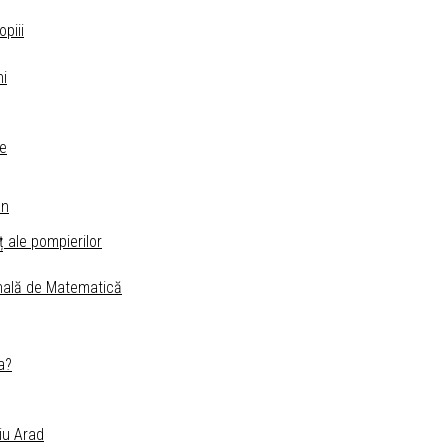
piii
ni
le
an
ț ale pompierilor
”
onală de Matematică
a?
diu Arad