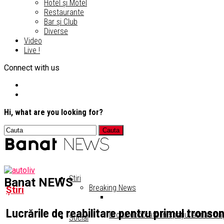
Hotel și Motel
Restaurante
Bar și Club
Diverse
Video
Live !
Connect with us
Hi, what are you looking for?
Știri
Banat NEWS
Breaking News
Știri
Lucrările de reabilitare pentru primul tronson 
Dronă doborâtă în spaţiul aerian naţ
Social