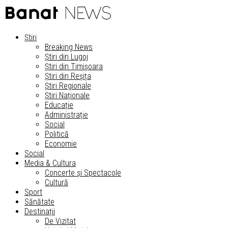
Știri
Breaking News
Știri din Lugoj
Știri din Timișoara
Știri din Reșița
Știri Regionale
Știri Naționale
Educație
Administrație
Social
Politică
Economie
Social
Media & Cultura
Concerte și Spectacole
Cultură
Sport
Sănătate
Destinații
De Vizitat