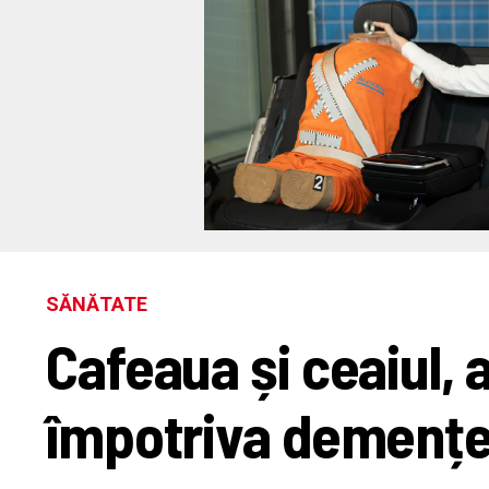
SĂNĂTATE
Cafeaua și ceaiul, a
împotriva demențe