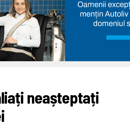
liați neașteptați
i